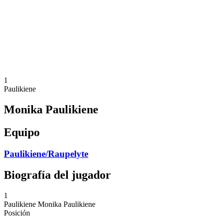
Volver al inicio del BPT
Dónde ver
Equipos
Calendario y resultados
Posiciones
Estadísticas
Competición
Noticias
1
Paulikiene
Monika Paulikiene
Equipo
Paulikiene/Raupelyte
Biografía del jugador
1
Paulikiene
Monika Paulikiene
Posición