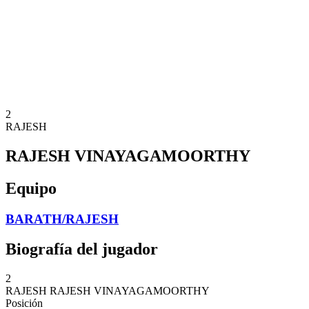
Volver al inicio del BPT
Dónde ver
Equipos
Calendario y resultados
Posiciones
Estadísticas
Competición
Noticias
2
RAJESH
RAJESH VINAYAGAMOORTHY
Equipo
BARATH/RAJESH
Biografía del jugador
2
RAJESH
RAJESH VINAYAGAMOORTHY
Posición