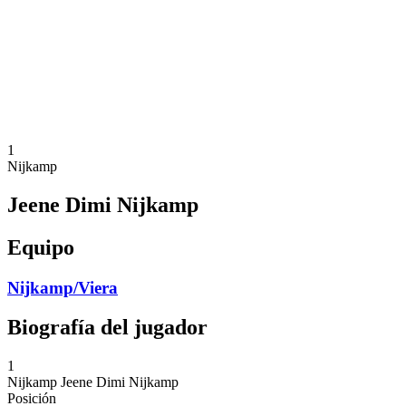
Volver al inicio del BPT
Dónde ver
Equipos
Calendario y resultados
Posiciones
Estadísticas
Competición
Noticias
1
Nijkamp
Jeene Dimi Nijkamp
Equipo
Nijkamp/Viera
Biografía del jugador
1
Nijkamp
Jeene Dimi Nijkamp
Posición