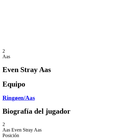
Volver al inicio del BPT
Dónde ver
Equipos
Calendario y resultados
Posiciones
Estadísticas
Competición
Noticias
2
Aas
Even Stray Aas
Equipo
Ringøen/Aas
Biografía del jugador
2
Aas
Even Stray Aas
Posición