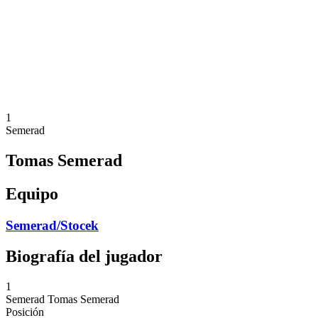
Volver al inicio del BPT
Dónde ver
Equipos
Calendario y resultados
Posiciones
Estadísticas
Competición
Noticias
1
Semerad
Tomas Semerad
Equipo
Semerad/Stocek
Biografía del jugador
1
Semerad
Tomas Semerad
Posición