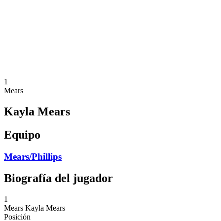
Volver al inicio del BPT
Dónde ver
Equipos
Calendario y resultados
Posiciones
Estadísticas
Competición
Noticias
1
Mears
Kayla Mears
Equipo
Mears/Phillips
Biografía del jugador
1
Mears
Kayla Mears
Posición