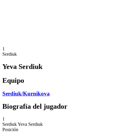
Volver al inicio del BPT
Dónde ver
Equipos
Calendario y resultados
Posiciones
Estadísticas
Competición
Noticias
1
Serdiuk
Yeva Serdiuk
Equipo
Serdiuk/Kurnikova
Biografía del jugador
1
Serdiuk
Yeva Serdiuk
Posición