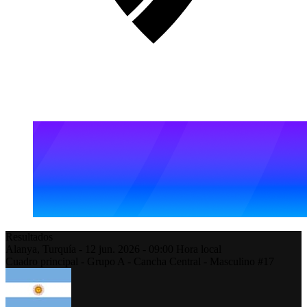
Resultados
Alanya,
Turquía
-
12 jun. 2026 -
09:00
Hora local
Cuadro principal - Grupo A - Cancha Central - Masculino #17