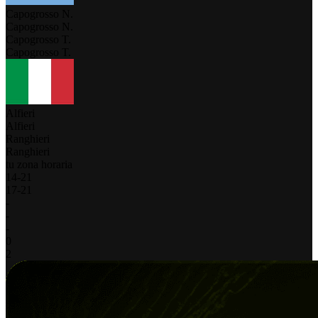
Capogrosso N.
Capogrosso N.
Capogrosso T.
Capogrosso T.
Alfieri
Alfieri
Ranghieri
Ranghieri
tu zona horaria
14
-
21
17
-
21
-
-
-
0
2