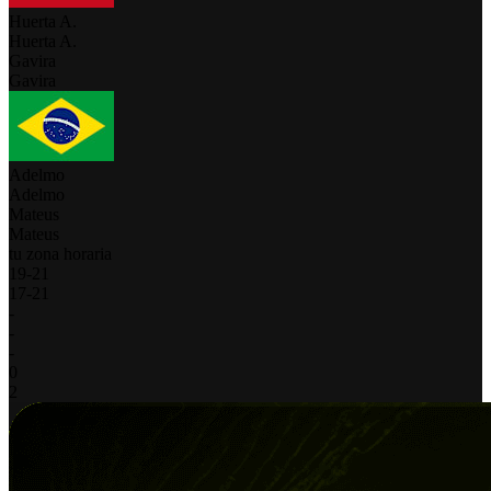
Huerta A.
Huerta A.
Gavira
Gavira
Adelmo
Adelmo
Mateus
Mateus
tu zona horaria
19
-
21
17
-
21
-
-
-
0
2