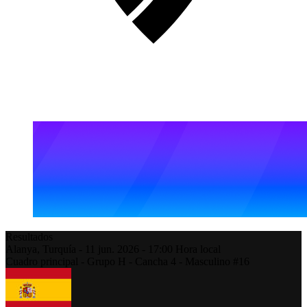
Resultados
Alanya,
Turquía
-
11 jun. 2026 -
17:00
Hora local
Cuadro principal - Grupo H - Cancha 4 - Masculino #16