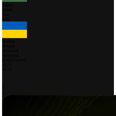
Villám
Villám
Kun
Kun
Serdiuk
Serdiuk
Romaniuk
Romaniuk
tu zona horaria
10
-
21
21
-
23
-
-
-
0
2