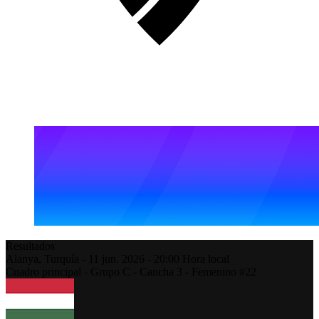
Resultados
Alanya,
Turquía
-
11 jun. 2026 -
20:00
Hora local
Cuadro principal - Grupo C - Cancha 3 - Femenino #22