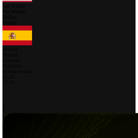
Van Winkle
Van Winkle
Phillips
Phillips
Vergara
Vergara
González
González
tu zona horaria
23
-
21
21
-
15
-
-
-
2
0