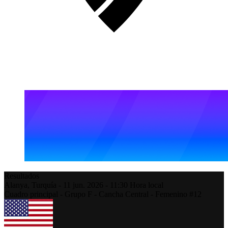
Resultados
Alanya,
Turquía
-
11 jun. 2026 -
11:30
Hora local
Cuadro principal - Grupo F - Cancha Central - Femenino #12