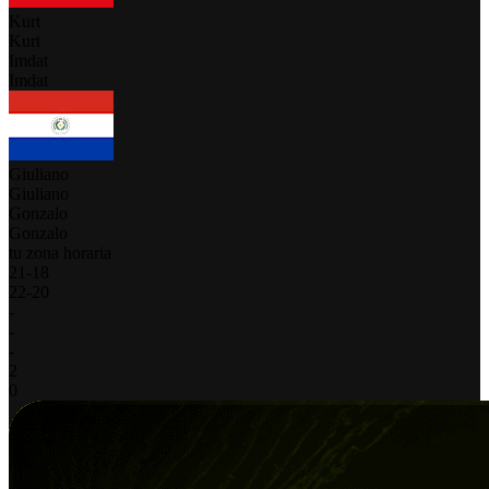
Kurt
Kurt
Imdat
Imdat
Giuliano
Giuliano
Gonzalo
Gonzalo
tu zona horaria
21
-
18
22
-
20
-
-
-
2
0