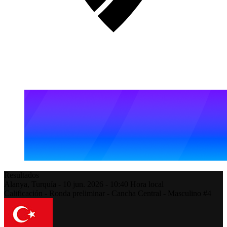
Resultados
Alanya,
Turquía
-
10 jun. 2026 -
10:40
Hora local
Calificación - Ronda preliminar - Cancha Central - Masculino #4