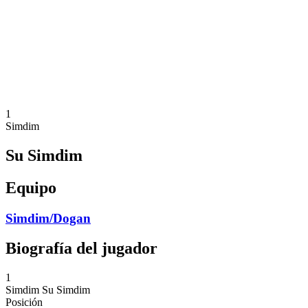
Volver al inicio del BPT
Dónde ver
Equipos
Calendario y resultados
Posiciones
Estadísticas
Competición
Noticias
1
Simdim
Su Simdim
Equipo
Simdim/Dogan
Biografía del jugador
1
Simdim
Su Simdim
Posición