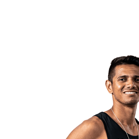
Volver al inicio del BPT
Dónde ver
Equipos
Calendario y resultados
Posiciones
Estadísticas
Competición
Noticias