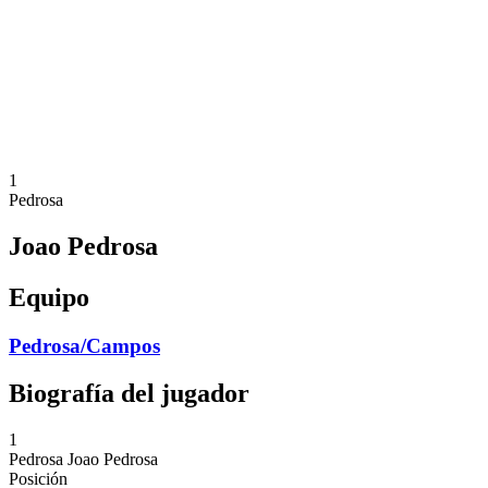
Volver al inicio del BPT
Dónde ver
Equipos
Calendario y resultados
Posiciones
Estadísticas
Competición
Noticias
1
Pedrosa
Joao Pedrosa
Equipo
Pedrosa/Campos
Biografía del jugador
1
Pedrosa
Joao Pedrosa
Posición