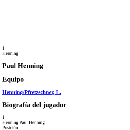
Volver al inicio del BPT
Dónde ver
Equipos
Calendario y resultados
Posiciones
Estadísticas
Competición
Noticias
1
Henning
Paul Henning
Equipo
Henning/Pfretzschner, L.
Biografía del jugador
1
Henning
Paul Henning
Posición