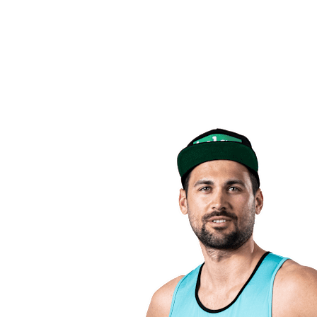
Volver al inicio del BPT
Dónde ver
Equipos
Calendario y resultados
Posiciones
Estadísticas
Competición
Noticias