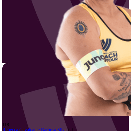
118
Rebecca Cavalcante Barbosa
Silva
(
2
)