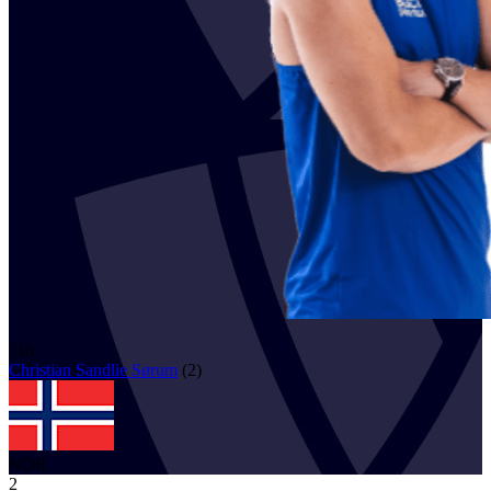
116
Christian Sandlie
Sørum
(
2
)
NOR
2