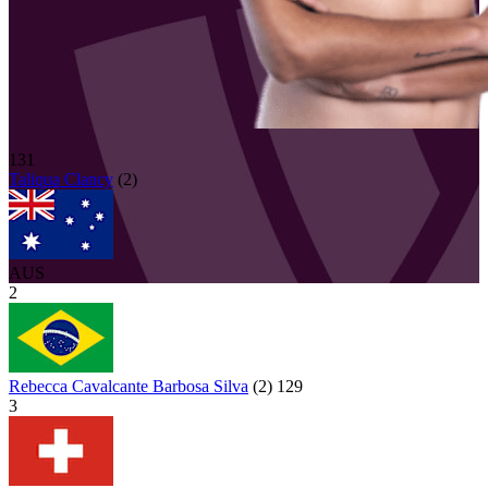
131
Taliqua
Clancy
(
2
)
AUS
2
Rebecca Cavalcante Barbosa Silva
(
2
)
129
3