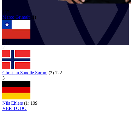
137
Marco
Grimalt
(
1
)
CHI
2
Christian Sandlie Sørum
(
2
)
122
3
Nils Ehlers
(
1
)
109
VER TODO