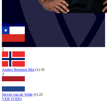
43
Marco
Grimalt
(
1
)
CHI
2
Anders Berntsen Mol
(
1
)
35
3
Steven van de Velde
(
1
)
22
VER TODO