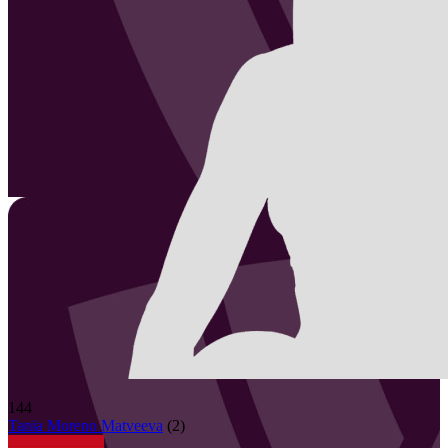
144
Tania
Moreno Matveeva
(
2
)