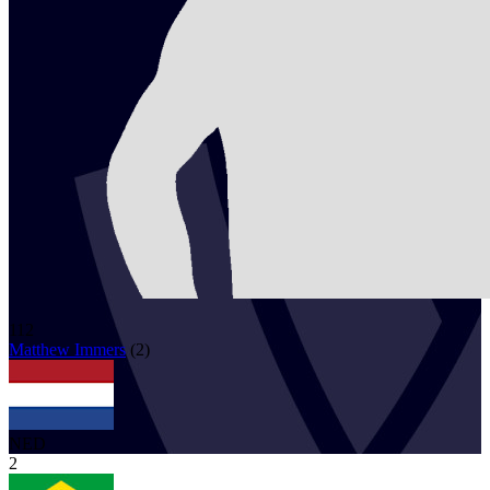
112
Matthew
Immers
(
2
)
NED
2