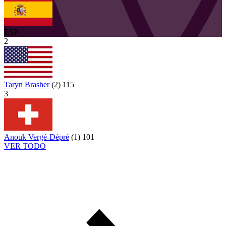
ESP
2
Taryn Brasher
(
2
)
115
3
Anouk Vergé-Dépré
(
1
)
101
VER TODO