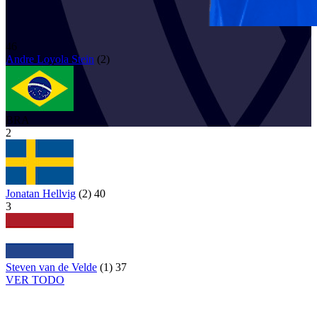
46
Andre
Loyola Stein
(
2
)
BRA
2
Jonatan Hellvig
(
2
)
40
3
Steven van de Velde
(
1
)
37
VER TODO