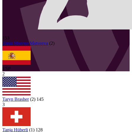
153
Tania
Moreno Matveeva
(
2
)
ESP
2
Taryn Brasher
(
2
)
145
3
Tanja Hüberli
(
1
)
128