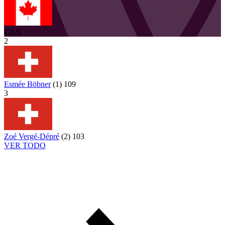
CAN
2
Esmée Böbner
(
1
)
109
3
Zoé Vergé-Dépré
(
2
)
103
VER TODO