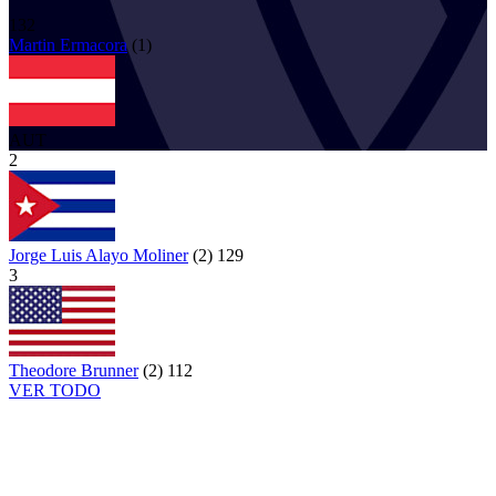
132
Martin
Ermacora
(
1
)
AUT
2
Jorge Luis Alayo Moliner
(
2
)
129
3
Theodore Brunner
(
2
)
112
VER TODO