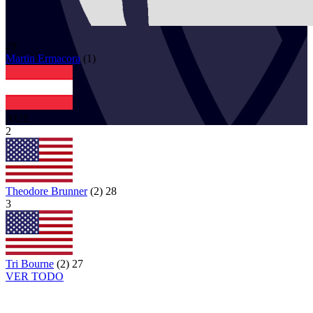
29
Martin
Ermacora
(
1
)
AUT
2
Theodore Brunner
(
2
)
28
3
Tri Bourne
(
2
)
27
VER TODO