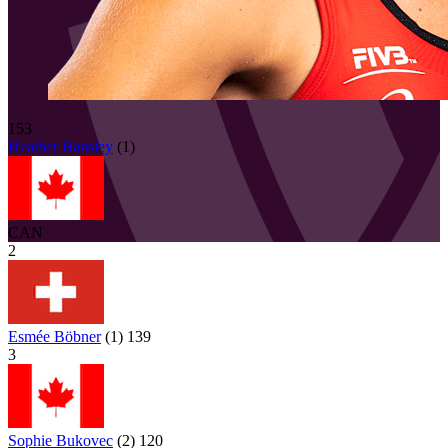
153
Heather
Bansley
(
1
)
CAN
2
Esmée Böbner
(
1
)
139
3
Sophie Bukovec
(
2
)
120