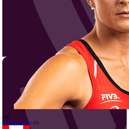
135
Heather
Bansley
(
1
)