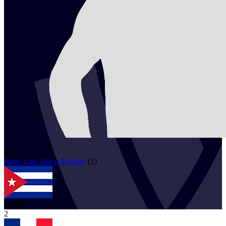
105
Jorge Luis
Alayo Moliner
(
2
)
CUB
2