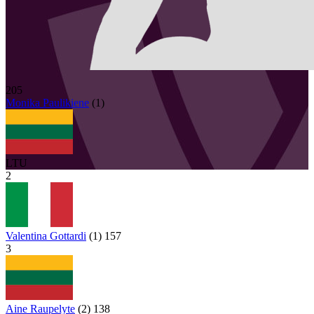
205
Monika
Paulikiene
(
1
)
LTU
2
Valentina Gottardi
(
1
)
157
3
Aine Raupelyte
(
2
)
138