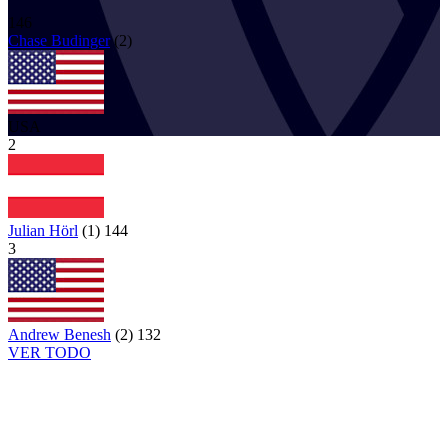
146
Chase
Budinger
(
2
)
USA
2
Julian Hörl
(
1
)
144
3
Andrew Benesh
(
2
)
132
VER TODO