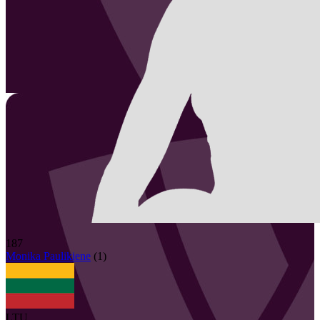
187
Monika
Paulikiene
(
1
)
LTU