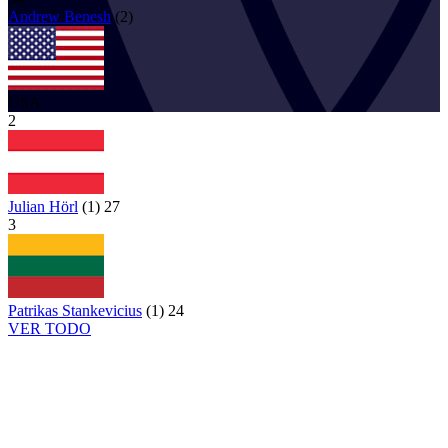
Andrew
Benesh
(
2
)
USA
2
Julian Hörl
(
1
)
27
3
Patrikas Stankevicius
(
1
)
24
VER TODO