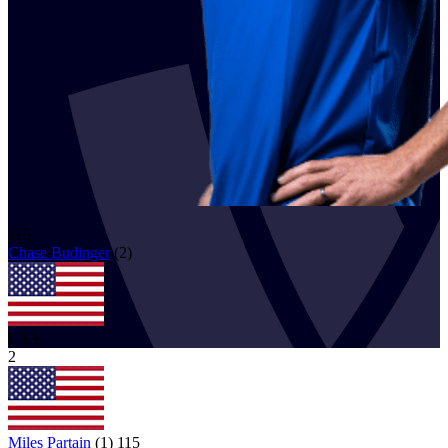
115
Chase
Budinger
(
2
)
USA
2
Miles Partain
(
1
)
115