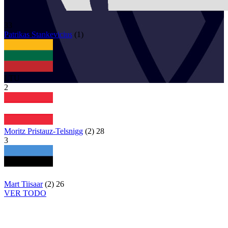
33
Patrikas
Stankevicius
(
1
)
LTU
2
Moritz Pristauz-Telsnigg
(
2
)
28
3
Mart Tiisaar
(
2
)
26
VER TODO