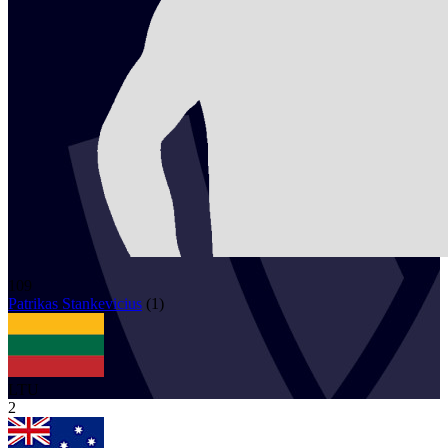
109
Patrikas
Stankevicius
(
1
)
LTU
2