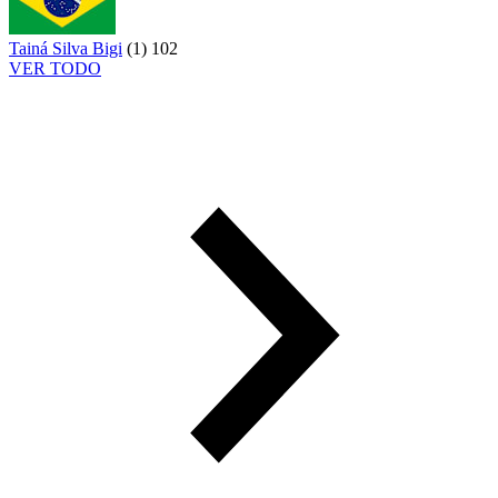
Tainá Silva Bigi
(
1
)
102
VER TODO