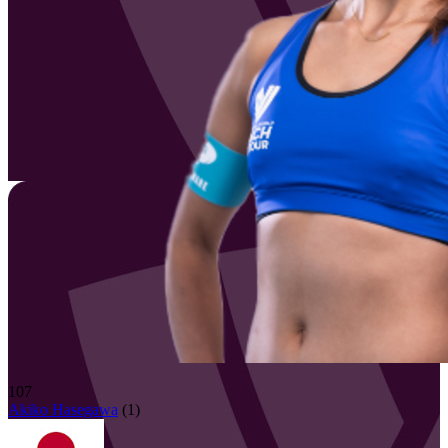
107
Akiko
Hasegawa
(
1
)