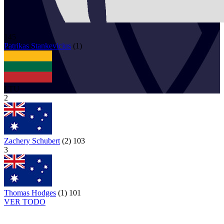
145
Patrikas
Stankevicius
(
1
)
LTU
2
Zachery Schubert
(
2
)
103
3
Thomas Hodges
(
1
)
101
VER TODO